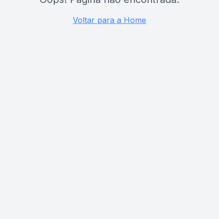
Voltar para a Home